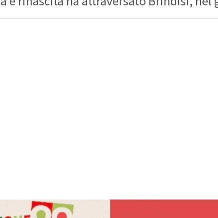
rinascita ha attraversato Brindisi, nel g