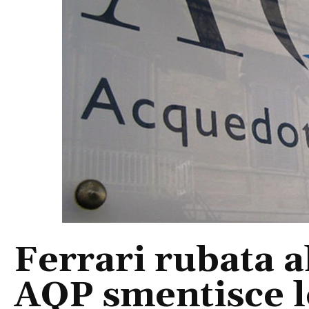
Ferrari rubata a
AQP smentisce le