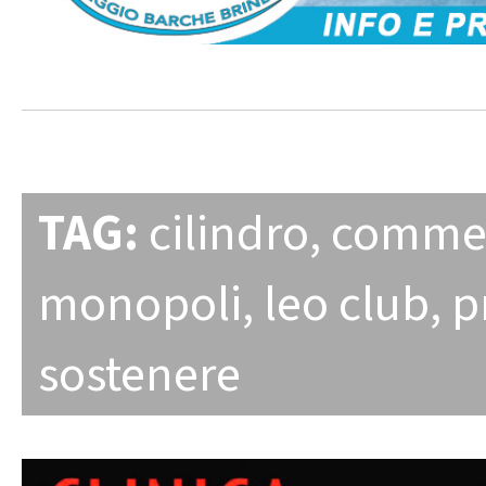
TAG:
cilindro
,
comme
monopoli
,
leo club
,
p
sostenere