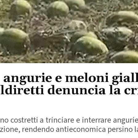
r angurie e meloni gial
ldiretti denuncia la c
ono costretti a trinciare e interrare anguri
duzione, rendendo antieconomica persino la 