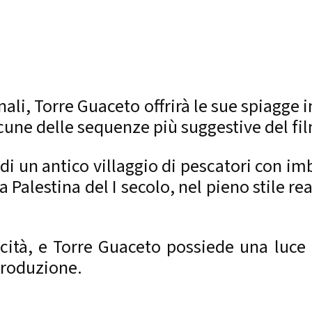
onali, Torre Guaceto offrirà le sue spiagg
lcune delle sequenze più suggestive del fi
di un antico villaggio di pescatori con i
a Palestina del I secolo, nel pieno stile r
icità, e Torre Guaceto possiede una luc
produzione.