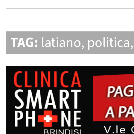
TAG:
latiano
,
politica