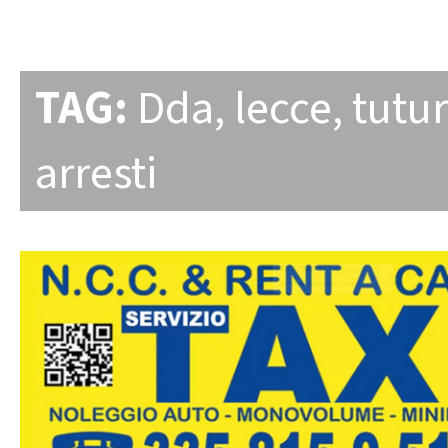
TAG:
Dda
,
lecce
,
tutu
arresti