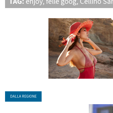
TAG:
enjoy
,
felle goog
,
Cellino Sa
DALLA REGIONE