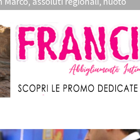
n Marco
,
assoluti regionali
,
nuoto