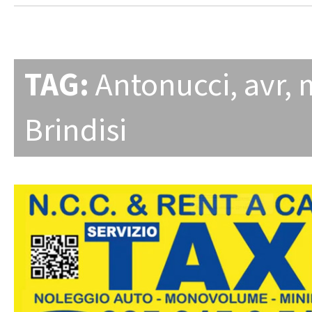
TAG:
Antonucci
,
avr
,
Brindisi