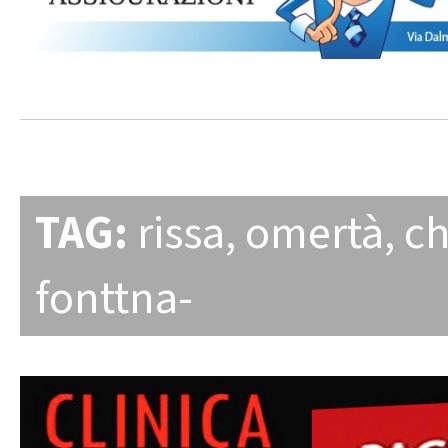
TAG:
rissa
,
omertà
,
ch
fonttna-