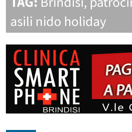
TAG:
Brindisi
,
patroci
asili nido holiday