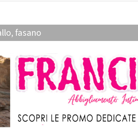
allo
,
fasano