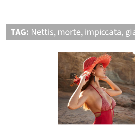
TAG:
Nettis
,
morte
,
impiccata
,
gi