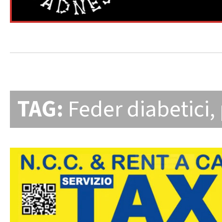
TAG:
Feder diabetici
,