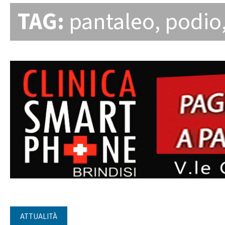
TAG:
pantaleo
,
podio
ATTUALITÀ