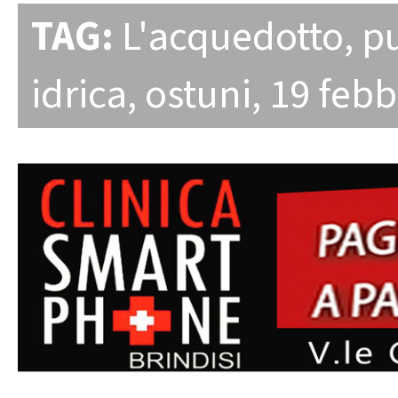
TAG:
L'acquedotto
,
pu
idrica
,
ostuni
,
19 febb