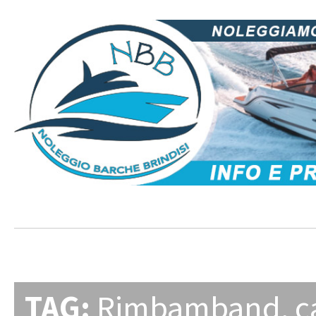
TAG:
Rimbamband
,
c