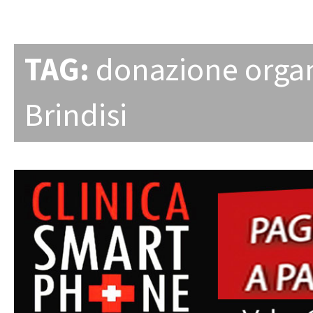
TAG:
donazione orga
Brindisi