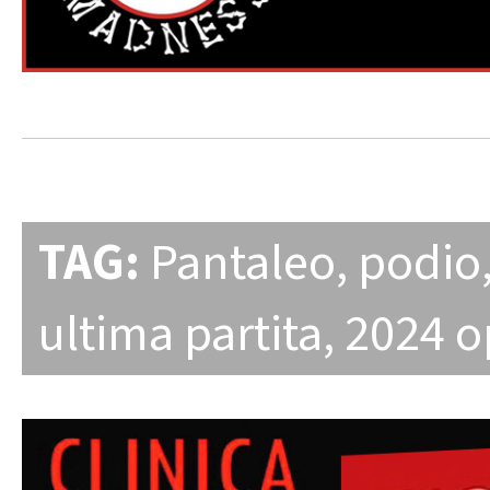
TAG:
Pantaleo
,
podio
ultima partita
,
2024 o