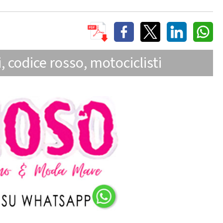
i
,
codice rosso
,
motociclisti