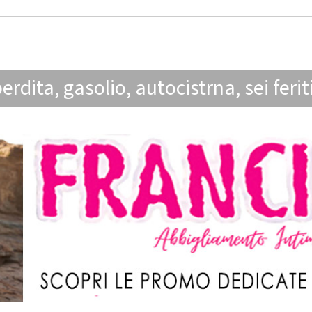
perdita
,
gasolio
,
autocistrna
,
sei ferit