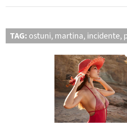
TAG:
ostuni
,
martina
,
incidente
,