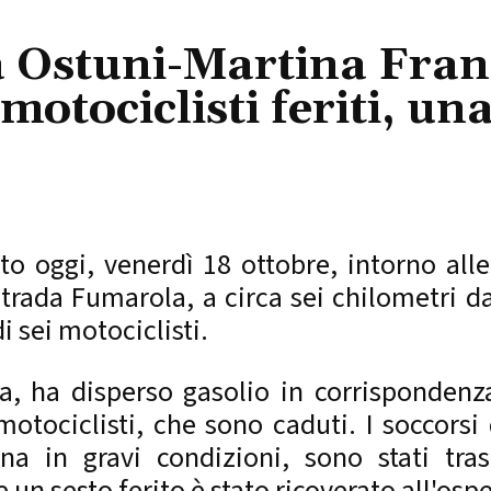
a Ostuni-Martina Fran
 motociclisti feriti, u
 oggi, venerdì 18 ottobre, intorno alle
trada Fumarola, a circa sei chilometri d
i sei motociclisti.
, ha disperso gasolio in corrispondenza
otociclisti, che sono caduti. I soccorsi
na in gravi condizioni, sono stati tra
 un sesto ferito è stato ricoverato all'osp