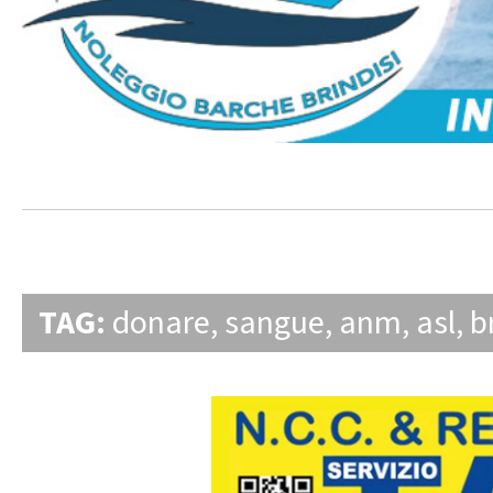
TAG:
donare
,
sangue
,
anm
,
asl
,
b