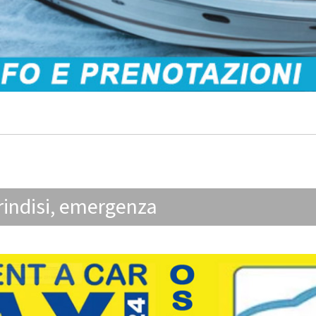
rindisi
,
emergenza