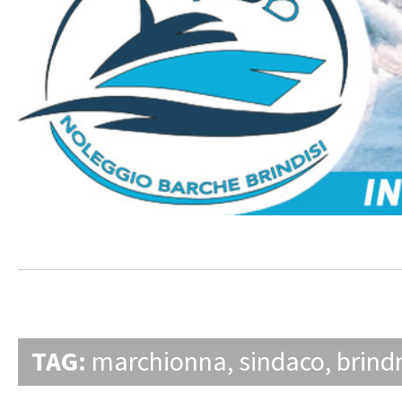
TAG:
marchionna
,
sindaco
,
brindn