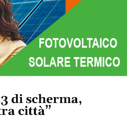
3 di scherma,
ra città”