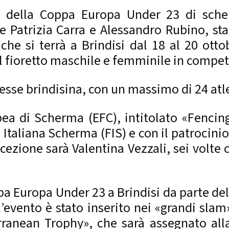
a della Coppa Europa Under 23 di sche
e Patrizia Carra e Alessandro Rubino, sta
che si terrà a Brindisi dal 18 al 20 otto
l fioretto maschile e femminile in competi
sse brindisina, con un massimo di 24 atle
pea di Scherma (EFC), intitolato «Fencin
e Italiana Scherma (FIS) e con il patrocin
ezione sarà Valentina Vezzali, sei volte
ppa Europa Under 23 a Brindisi da parte d
l’evento è stato inserito nei «grandi sla
terranean Trophy», che sarà assegnato all