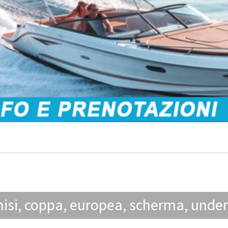
isi
,
coppa
,
europea
,
scherma
,
under