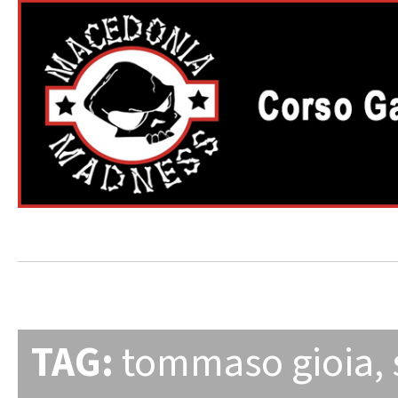
TAG:
tommaso gioia
,