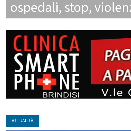
ospedali
,
stop
,
violen
ATTUALITÀ