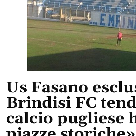
Us Fasano esclus
Brindisi FC tend
calcio pugliese 
piazze storiche»