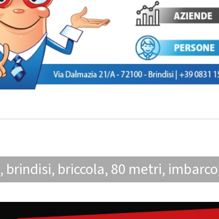
,
brindisi
,
briccola
,
80 metri
,
imbarco