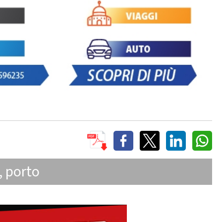
,
porto