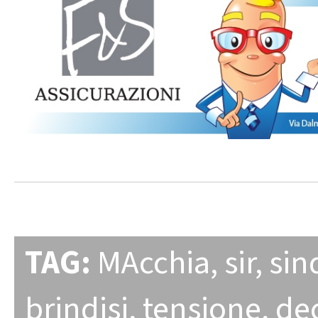
TAG:
MAcchia
,
sir
,
sin
brindisi
,
tensione
,
de