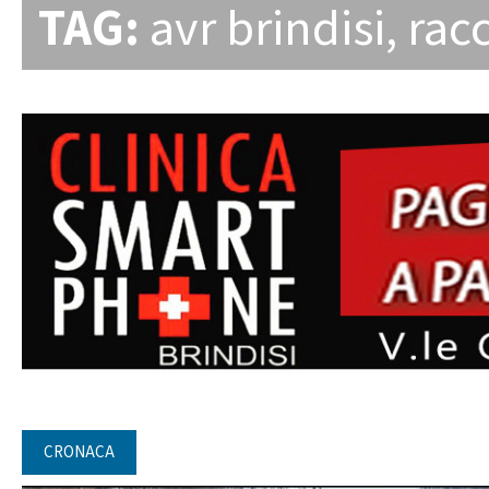
TAG:
avr brindisi
,
racc
CRONACA