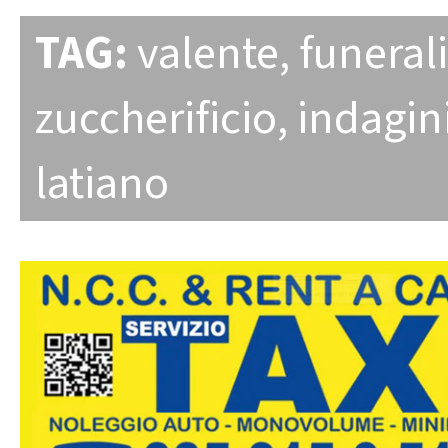
TAG:
valente
,
funerali
zuccherificio
,
indagin
latiano