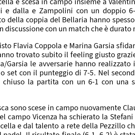
ella è scesa in campo insieme a Valenti
ni e dalla e Zampolini con un doppio 
nto della coppia del Bellaria hanno spess
 in discussione con un match che è durato 
isto Flavia Coppola e Marina Garsia sfida
nno trovato subito il feeling giusto grazi
/Garsia le avversarie hanno realizzato i
mo set con il punteggio di 7-5. Nel secon
 chiuso la partita con un 6-1 con una s
 tasca sono scese in campo nuovamente Cla
 del campo Vicenza ha schierato la Stefan
cella e dal talento a rete della Pezzillo 
 padel. Il risultato finale (6-1, 6-2) è st