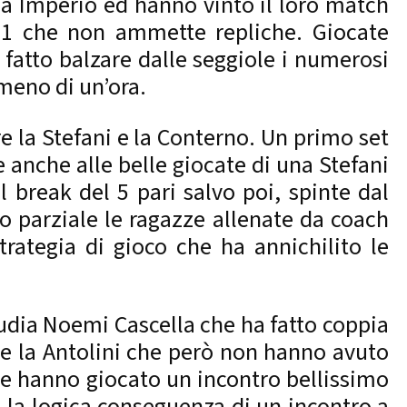
na Imperio ed hanno vinto il loro match
6-1 che non ammette repliche. Giocate
o fatto balzare dalle seggiole i numerosi
meno di un’ora.
re la Stefani e la Conterno. Un primo set
e anche alle belle giocate di una Stefani
l break del 5 pari salvo poi, spinte dal
do parziale le ragazze allenate da coach
trategia di gioco che ha annichilito le
udia Noemi Cascella che ha fatto coppia
i e la Antolini che però non hanno avuto
che hanno giocato un incontro bellissimo
ata la logica conseguenza di un incontro a