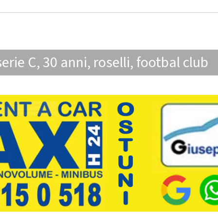
serie C
,
30 anni
,
roselli
,
footbal club