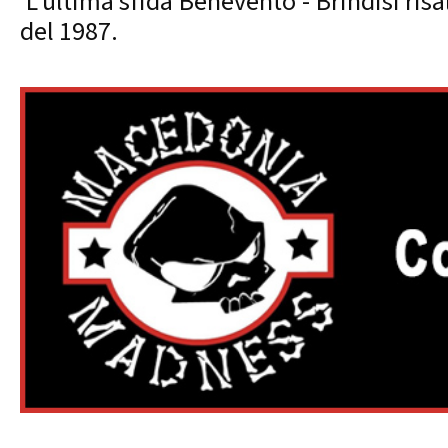
L'ultima sfida Benevento - Brindisi risa
del 1987.