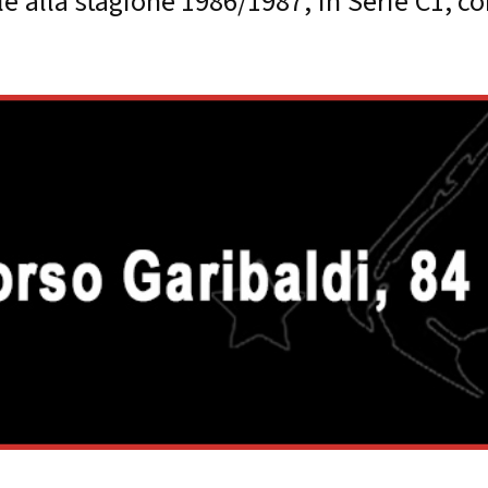
le alla stagione 1986/1987, in Serie C1, c