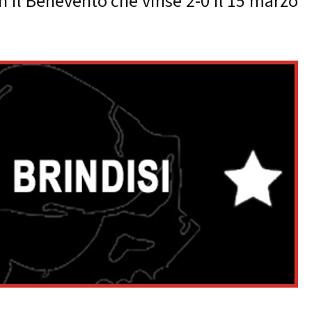
on il Benevento che vinse 2-0 il 15 marzo