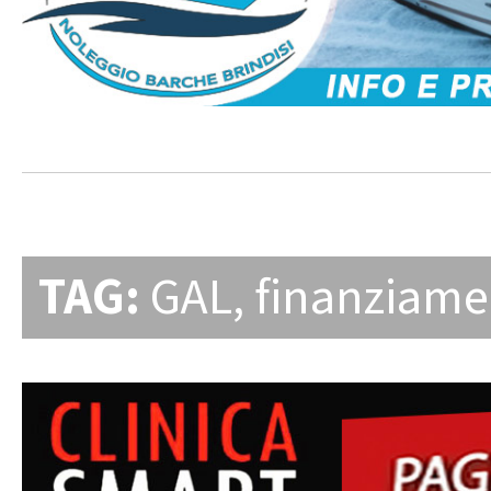
TAG:
GAL
,
finanziame