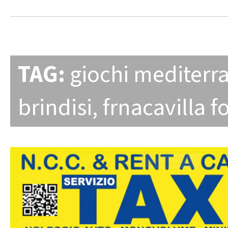
TAG:
giochi mediterr
brindisi
,
frnacavilla 