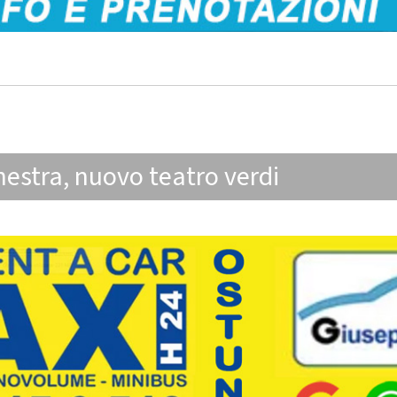
hestra
,
nuovo teatro verdi