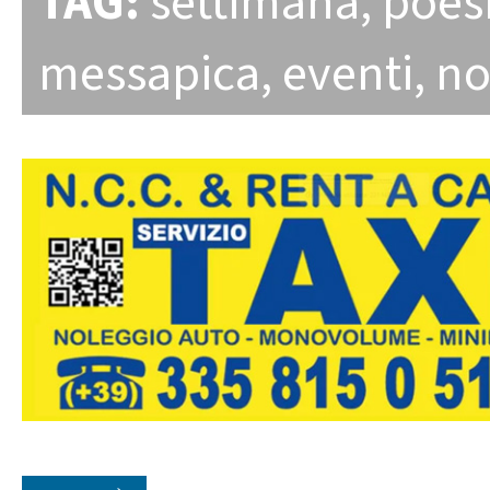
TAG:
settimana
,
poes
messapica
,
eventi
,
no