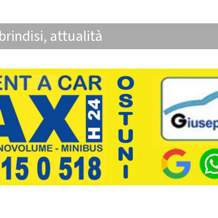
brindisi
,
attualità