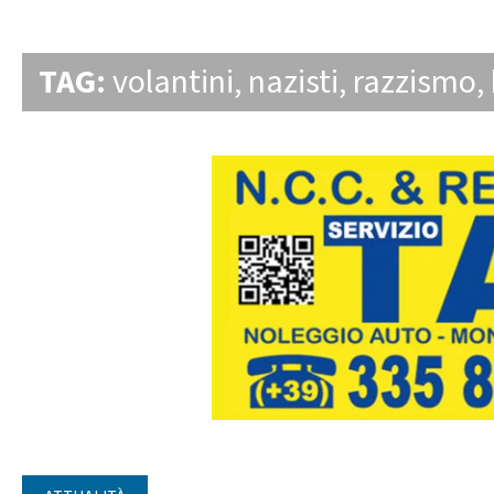
TAG:
volantini
,
nazisti
,
razzismo
,